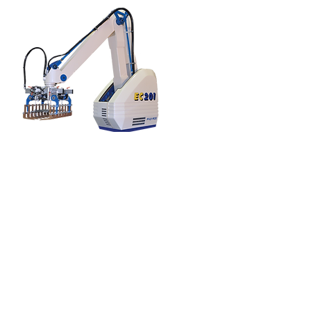
EC-201
Nuestro modelo insignia. El EC-
201 es el robot más fuerte y
rápido de Fuji. Perfecto para
líneas de producción de altas
velocidades o productos
pesados
Especificaciones