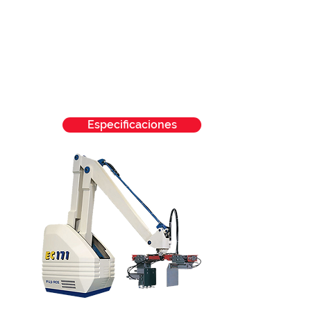
El EC-171 cuenta con una mayor
área de trabajo.
Es capaz de operar en espacios
reducidos y a su vez manteniene
altas velocidades. La opción ideal
para la mayoría de las
aplicaciones.
Especificaciones